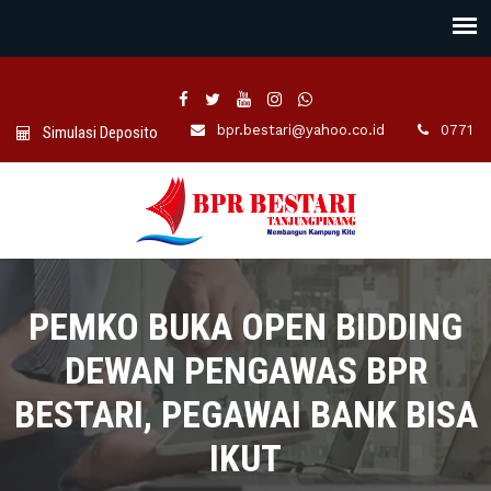
bpr.bestari@yahoo.co.id
0771 -7
Simulasi Deposito
PEMKO BUKA OPEN BIDDING
DEWAN PENGAWAS BPR
BESTARI, PEGAWAI BANK BISA
IKUT